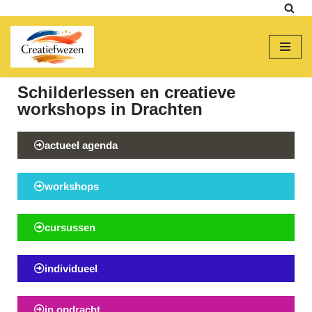
Ga
naar
de
Schilderlessen en creatieve
inhoud
workshops in Drachten
actueel agenda
workshops
cursussen
individueel
in opdracht