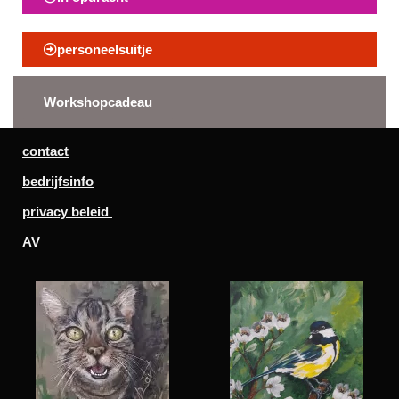
personeelsuitje
Workshopcadeau
contact
bedrijfsinfo
privacy beleid
AV